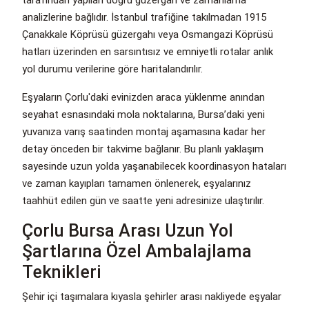
tarafından yapılan doğru güzergah ve zamanlama
analizlerine bağlıdır. İstanbul trafiğine takılmadan 1915
Çanakkale Köprüsü güzergahı veya Osmangazi Köprüsü
hatları üzerinden en sarsıntısız ve emniyetli rotalar anlık
yol durumu verilerine göre haritalandırılır.
Eşyaların Çorlu'daki evinizden araca yüklenme anından
seyahat esnasındaki mola noktalarına, Bursa’daki yeni
yuvanıza varış saatinden montaj aşamasına kadar her
detay önceden bir takvime bağlanır. Bu planlı yaklaşım
sayesinde uzun yolda yaşanabilecek koordinasyon hataları
ve zaman kayıpları tamamen önlenerek, eşyalarınız
taahhüt edilen gün ve saatte yeni adresinize ulaştırılır.
Çorlu Bursa Arası Uzun Yol
Şartlarına Özel Ambalajlama
Teknikleri
Şehir içi taşımalara kıyasla şehirler arası nakliyede eşyalar