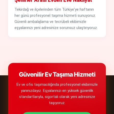
Şehirler Arası Evden Eve Nakliyat
Tekirdağ ve ilçelerinden tüm Türkiye'ye haftanın
her günü profesyonel taşıma hizmeti sunuyoruz.
Güvenli ambalajlama ve tecrübeli ekibimizle
eşyalarınızı yeni adresinize sorunsuz ulaştırıyoruz.
Güvenilir Ev Taşıma Hizmeti
Ev ve ofis taşımacılığında profesyonel ekibimizle
yanınızdayız. Eşyalarınızı en yüksek güvenlik
standartlarıyla, sigortalı olarak yeni adresinize
taşıyoruz.