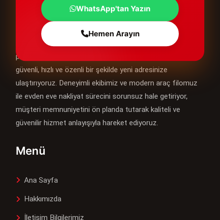
WhatsApp'tan Yazın
Çorlu asya Evden Eve Nakliyat
Hemen Arayın
Çorlu Asya Evden Eve Nakliyat olarak, Çorlu ve çevresinde
profesyonel taşımacılık hizmetleri sunarak eşyalarınızı
güvenli, hızlı ve özenli bir şekilde yeni adresinize
ulaştırıyoruz. Deneyimli ekibimiz ve modern araç filomuz
ile evden eve nakliyat sürecini sorunsuz hale getiriyor,
müşteri memnuniyetini ön planda tutarak kaliteli ve
güvenilir hizmet anlayışıyla hareket ediyoruz.
Menü
Ana Sayfa
Hakkımızda
İletişim Bilgilerimiz