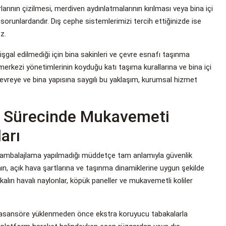
ının çizilmesi, merdiven aydınlatmalarının kırılması veya bina içi
 sorunlardandır. Dış cephe sistemlerimizi tercih ettiğinizde ise
z.
şgal edilmediği için bina sakinleri ve çevre esnafı taşınma
 merkezi yönetimlerinin koyduğu katı taşıma kurallarına ve bina içi
evreye ve bina yapısına saygılı bu yaklaşım, kurumsal hizmet
a Sürecinde Mukavemeti
arı
r ambalajlama yapılmadığı müddetçe tam anlamıyla güvenlik
n, açık hava şartlarına ve taşınma dinamiklerine uygun şekilde
kalın havalı naylonlar, köpük paneller ve mukavemetli koliler
ar asansöre yüklenmeden önce ekstra koruyucu tabakalarla