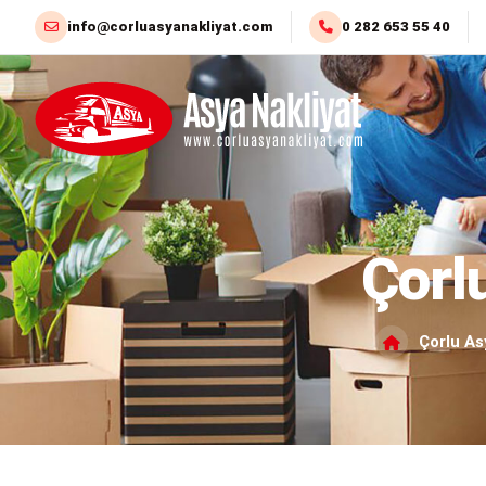
info@corluasyanakliyat.com
0 282 653 55 40
Çorlu Evden Eve Nakliyat
Çorl
Çorlu As