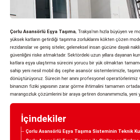
Çorlu Asansörlü Eşya Taşıma
, Trakya'nın hızla büyüyen ve m
yüksek katların getirdiği taşınma zorluklarını kökten çözen modern
rezidanslar ve geniş siteler, geleneksel insan gücüne dayalı nak
güvenliğini riske atmaktadır. Sektördeki uzun yıllara dayanan k
katlara eşya ulaştırma sürecini yorucu bir yük olmaktan tamamen 
sahip yeni nesil mobil dış cephe asansör sistemlerimizle, taş
dönüştürüyoruz. Sürecin her anını profesyonel operatörlerimiz v
binanızın fiziki yapısının zarar görme ihtimalini tamamen ortadan
marangozluk çözümlerini bir araya getiren donanımımızla, yeni y
İçindekiler
Çorlu Asansörlü Eşya Taşıma Sisteminin Teknik Kur