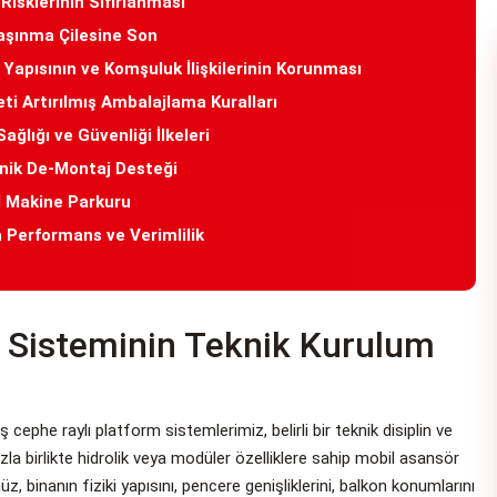
Risklerinin Sıfırlanması
aşınma Çilesine Son
apısının ve Komşuluk İlişkilerinin Korunması
 Artırılmış Ambalajlama Kuralları
ğlığı ve Güvenliği İlkeleri
nik De-Montaj Desteği
il Makine Parkuru
 Performans ve Verimlilik
 Sisteminin Teknik Kurulum
cephe raylı platform sistemlerimiz, belirli bir teknik disiplin ve
zla birlikte hidrolik veya modüler özelliklere sahip mobil asansör
inanın fiziki yapısını, pencere genişliklerini, balkon konumlarını