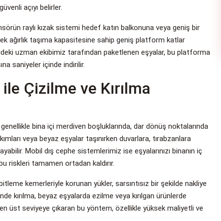
venli açıyı belirler.
ansörün raylı kızak sistemi hedef katın balkonuna veya geniş bir
sek ağırlık taşıma kapasitesine sahip geniş platform katlar
erideki uzman ekibimiz tarafından paketlenen eşyalar, bu platforma
a saniyeler içinde indirilir.
ile Çizilme ve Kırılma
enellikle bina içi merdiven boşluklarında, dar dönüş noktalarında
kımları veya beyaz eşyalar taşınırken duvarlara, tırabzanlara
rayabilir. Mobil dış cephe sistemlerimiz ise eşyalarınızı binanın iç
bu riskleri tamamen ortadan kaldırır.
tleme kemerleriyle korunan yükler, sarsıntısız bir şekilde nakliye
nde kırılma, beyaz eşyalarda ezilme veya kırılgan ürünlerde
en üst seviyeye çıkaran bu yöntem, özellikle yüksek maliyetli ve