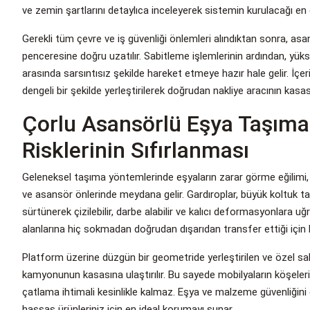
ve zemin şartlarını detaylıca inceleyerek sistemin kurulacağı en gü
Gerekli tüm çevre ve iş güvenliği önlemleri alındıktan sonra, as
penceresine doğru uzatılır. Sabitleme işlemlerinin ardından, yük
arasında sarsıntısız şekilde hareket etmeye hazır hale gelir. İç
dengeli bir şekilde yerleştirilerek doğrudan nakliye aracının kasasın
Çorlu Asansörlü Eşya Taşıma 
Risklerinin Sıfırlanması
Geleneksel taşıma yöntemlerinde eşyaların zarar görme eğilimi, g
ve asansör önlerinde meydana gelir. Gardıroplar, büyük koltuk ta
sürtünerek çizilebilir, darbe alabilir ve kalıcı deformasyonlara uğ
alanlarına hiç sokmadan doğrudan dışarıdan transfer ettiği için 
Platform üzerine düzgün bir geometride yerleştirilen ve özel sabi
kamyonunun kasasına ulaştırılır. Bu sayede mobilyaların köşeleri
çatlama ihtimali kesinlikle kalmaz. Eşya ve malzeme güvenliğini 
hassas ürünleriniz için en ideal korumayı sunar.