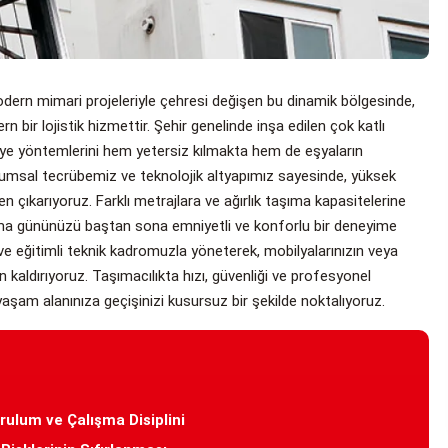
odern mimari projeleriyle çehresi değişen bu dinamik bölgesinde,
 bir lojistik hizmettir. Şehir genelinde inşa edilen çok katlı
liye yöntemlerini hem yetersiz kılmakta hem de eşyaların
urumsal tecrübemiz ve teknolojik altyapımız sayesinde, yüksek
çıkarıyoruz. Farklı metrajlara ve ağırlık taşıma kapasitelerine
ınma gününüzü baştan sona emniyetli ve konforlu bir deneyime
e eğitimli teknik kadromuzla yöneterek, mobilyalarınızın veya
 kaldırıyoruz. Taşımacılıkta hızı, güvenliği ve profesyonel
aşam alanınıza geçişinizi kusursuz bir şekilde noktalıyoruz.
ulum ve Çalışma Disiplini