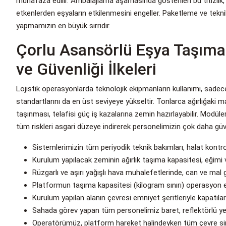
muhafaza edilir. Ambalajlama aşamasında gösterilen bu titizlik
etkenlerden eşyaların etkilenmesini engeller. Paketleme ve teknik
yapmamızın en büyük sırrıdır.
Çorlu Asansörlü Eşya Taşıma 
ve Güvenliği İlkeleri
Lojistik operasyonlarda teknolojik ekipmanların kullanımı, sadece
standartlarını da en üst seviyeye yükseltir. Tonlarca ağırlığaki m
taşınması, telafisi güç iş kazalarına zemin hazırlayabilir. Modüle
tüm riskleri asgari düzeye indirerek personelimizin çok daha güve
Sistemlerimizin tüm periyodik teknik bakımları, halat kontroll
Kurulum yapılacak zeminin ağırlık taşıma kapasitesi, eğimi 
Rüzgarlı ve aşırı yağışlı hava muhalefetlerinde, can ve mal g
Platformun taşıma kapasitesi (kilogram sınırı) operasyon 
Kurulum yapılan alanın çevresi emniyet şeritleriyle kapatıla
Sahada görev yapan tüm personelimiz baret, reflektörlü yele
Operatörümüz, platform hareket halindeyken tüm çevre sinya