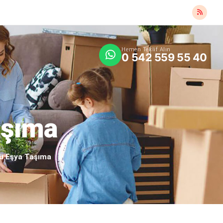
Hemen Teklif Alın
0 542 559 55 40
aşıma
lü Eşya Taşıma