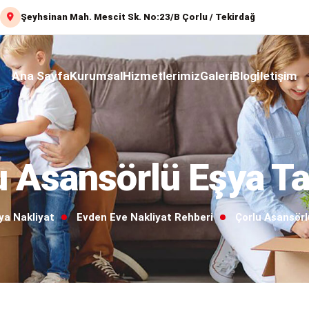
Şeyhsinan Mah. Mescit Sk. No:23/B Çorlu / Tekirdağ
Ana Sayfa
Kurumsal
Hizmetlerimiz
Galeri
Blog
İletişim
u Asansörlü Eşya T
ya Nakliyat
Evden Eve Nakliyat Rehberi
Çorlu Asansör