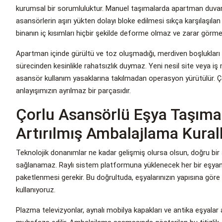
kurumsal bir sorumluluktur. Manuel taşımalarda apartman duvarlar
asansörlerin aşırı yükten dolayı bloke edilmesi sıkça karşılaşılan
binanın iç kısımları hiçbir şekilde deforme olmaz ve zarar görme
Apartman içinde gürültü ve toz oluşmadığı, merdiven boşlukları i
sürecinden kesinlikle rahatsızlık duymaz. Yeni nesil site veya iş
asansör kullanım yasaklarına takılmadan operasyon yürütülür. Ç
anlayışımızın ayrılmaz bir parçasıdır.
Çorlu Asansörlü Eşya Taşım
Artırılmış Ambalajlama Kurall
Teknolojik donanımlar ne kadar gelişmiş olursa olsun, doğru bi
sağlanamaz. Raylı sistem platformuna yüklenecek her bir eşyanı
paketlenmesi gerekir. Bu doğrultuda, eşyalarınızın yapısına göre 
kullanıyoruz.
Plazma televizyonlar, aynalı mobilya kapakları ve antika eşyal