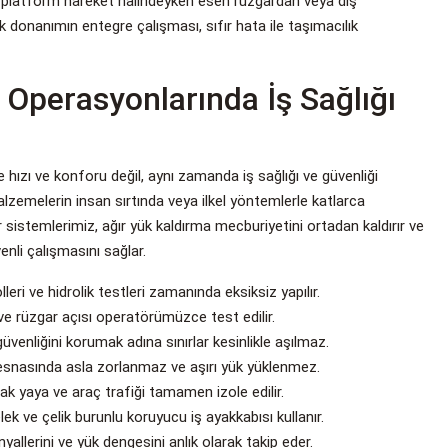
, platform hareket halindeyken esen rüzgardan veya dış
 donanımın entegre çalışması, sıfır hata ile taşımacılık
Operasyonlarında İş Sağlığı
 hızı ve konforu değil, aynı zamanda iş sağlığı ve güvenliği
alzemelerin insan sırtında veya ilkel yöntemlerle katlarca
r sistemlerimiz, ağır yük kaldırma mecburiyetini ortadan kaldırır ve
nli çalışmasını sağlar.
eri ve hidrolik testleri zamanında eksiksiz yapılır.
ve rüzgar açısı operatörümüzce test edilir.
üvenliğini korumak adına sınırlar kesinlikle aşılmaz.
esnasında asla zorlanmaz ve aşırı yük yüklenmez.
rak yaya ve araç trafiği tamamen izole edilir.
k ve çelik burunlu koruyucu iş ayakkabısı kullanır.
llerini ve yük dengesini anlık olarak takip eder.