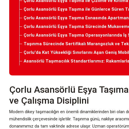
Çorlu Asansörlü Eşya Taşıma ile Çizilme ve Kırılma 
Çorlu Asansörlü Eşya Taşıma ile Günlerce Süren T
Çorlu Asansörlü Eşya Taşıma Esnasında Apartman Y
Çorlu Asansörlü Eşya Taşıma Sürecinde Mukavemeti
Çorlu Asansörlü Eşya Taşıma Operasyonlarında İş Sa
Taşınma Sürecinde Sertifikalı Marangozluk ve Tek
Çorlu'da Kat Yüksekliği Sınırlarını Aşan Geniş Mob
Asansörlü Taşımacılık Standartlarımız: Rakamlarla
Çorlu Asansörlü Eşya Taşıma
ve Çalışma Disiplini
Modern dikey taşımacılığın en önemli dinamiklerinden biri olan dış 
mühendislik çerçevesinde işletilir. Taşınma günü, nakliye aracımı
donanımımız da tam vaktinde adrese ulaşır. Uzman operatörümüz, b