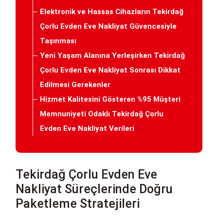
Elektronik ve Hassas Cihazların Tekirdağ
Çorlu Evden Eve Nakliyat Güvencesiyle
Taşınması
Yeni Yaşam Alanına Yerleşirken Tekirdağ
Çorlu Evden Eve Nakliyat Sonrası Dikkat
Edilmesi Gerekenler
Hizmet Kalitesini Gösteren %95 Müşteri
Memnuniyeti Odaklı Tekirdağ Çorlu
Evden Eve Nakliyat Verileri
Tekirdağ Çorlu Evden Eve
Nakliyat Süreçlerinde Doğru
Paketleme Stratejileri