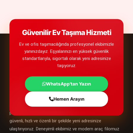
Güvenilir Ev Taşıma Hizmeti
Ev ve ofis taşımacılığında profesyonel ekibimizle
yanınızdayız. Eşyalarınızı en yüksek güvenlik
standartlarıyla, sigortalı olarak yeni adresinize
taşıyoruz.
WhatsApp'tan Yazın
Çorlu asya Evden Eve Nakliyat
Hemen Arayın
Çorlu Asya Evden Eve Nakliyat olarak, Çorlu ve çevresinde
profesyonel taşımacılık hizmetleri sunarak eşyalarınızı
güvenli, hızlı ve özenli bir şekilde yeni adresinize
ulaştırıyoruz. Deneyimli ekibimiz ve modern araç filomuz