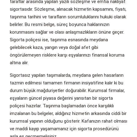
taraflar arasında yapılan yazılı sözleşme ve emtia nakliyat
sigortasıdır. Sözleşme, alınacak hizmetin kapsamını, fiyatı,
taşınma tarihini ve tarafların sorumluluklarını hukuki olarak
belirler. Bu resmi belge, süreç boyunca haklarınızın
korunmasını sağlar ve olası anlaşmazlıkların önüne geçer.
Sigorta poliçesi ise, taşınma esnasında meydana
gelebilecek kaza, yangın veya doğal afet gibi
öngörülemeyen risklere karşı eşyalarınızı finansal koruma
altına alır.
Sigortasız yapılan taşımalarda, meydana gelen hasarların
tazmin edilmesi tamamen firmanın insiyatifine kalır ki bu
durum büyük mağduriyetler doğurabilir. Kurumsal firmalar,
eşyaların güncel piyasa değerini yansıtan bir sigorta
poliçesi hazırlar. Taşınma başlamadan önce karşılıklı
imzalanan bu belgeler, aldığınız hizmetin arkasında ciddi bir
kurumsal yapının olduğunu gösterir. Kafanızın rahat olması
ve maddi kayıp yaşamamanız için sigorta prosedürünü
asla es geçmemelisiniz.